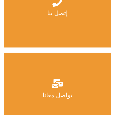
إتصل بنا
249915266728+ | 249918223300+
249124368725+
تواصل معانا
info@jabracollage.com