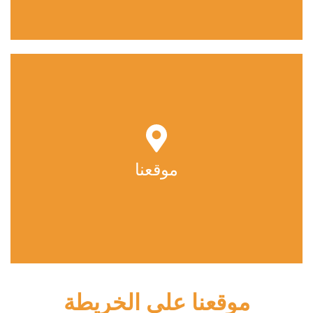
جبرة تقاطع البيبسي الفرع الرئيسي | ولاية نهر النيل
موقعنا
محلية عطبرة حي السيالة الجديدة جوار مسجد السيالة
العتيق وشرق المنطقة الصناعية
موقعنا علي الخريطة