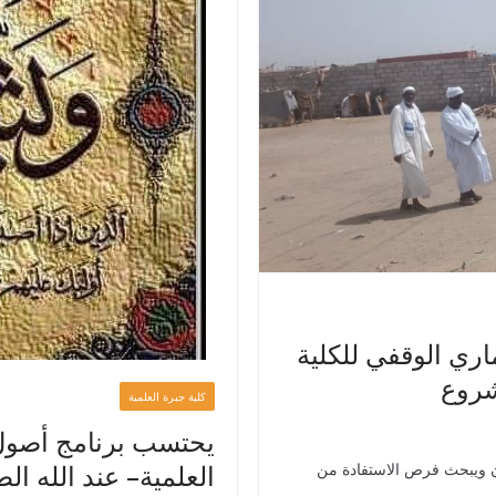
اري الوقفي للكلية
شروع
كلية جبرة العلمية
يحتسب برنامج أصول ا
العلمية– عند الله ال
ان ويبحث فرص الاستفادة من