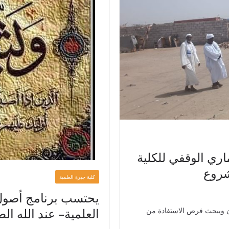
اري الوقفي للكلية
شروع
كلية جبرة العلمية
يحتسب برنامج أصول ا
العلمية– عند الله ال
ان ويبحث فرص الاستفادة من