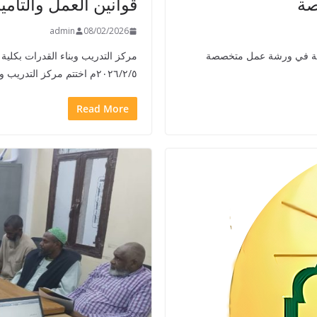
صة
قوانين العمل والتأمي
admin
08/02/2026
لامية في ورشة عمل متخصصة
مركز التدريب وبناء القدرات بكلية 
٢٠٢٦/٢/٥م اختتم مركز التدريب وبناء
Read More