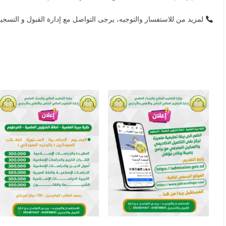
لمزيد من للاستفسار والتوجيه، يرجى التواصل مع إدارة القبول و التسجيل: 0924674427 – 8788051