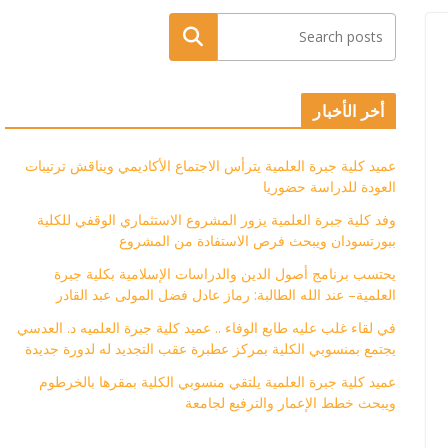
البحث
أخر الأخبار
عميد كلية جبرة العلمية يترأس الاجتماع الأكاديمي ويناقش ترتيبات
العودة للدراسة حضوريا
وفد كلية جبرة العلمية يزور المشروع الاستثماري الوقفي للكلية
ببورتسودان ويبحث فرص الاستفادة من المشروع
يحتسب برنامج أصول الدين والدراسات الإسلامية بكلية جبرة
العلمية– عند الله الطالبة: رماز عادل فضل المولى عبد القادر
في لقاء غلب عليه طابع الوفاء .. عميد كلية جبرة العلميه د. العدسي
يجتمع بمنسوبي الكلية بمركز عطبرة عقب التجديد له لدورة جديدة
عميد كلية جبرة العلمية يلتقي منسوبي الكلية بمقرها بالخرطوم
ويبحث خطط الإعمار والترفيع لجامعة