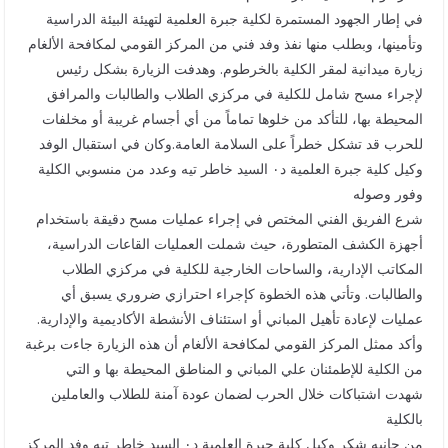
في إطار الجهود المستمرة لكلية جبرة العلمية لتهيئة البيئة الدراسية
وتأمينها، وبطلب منها نفذ وفد فني من المركز القومي لمكافحة الألغام
زيارة ميدانية لمقر الكلية بالخرطوم. وهدفت الزيارة بشكل رئيس
لإجراء مسح شامل للكلية في مركزي الطلاب والطالبات والمرافق
المحيطة بها، للتأكد من خلوها تماماً من أي أجسام غريبة أو مخلفات
للحرب قد تشكل خطراً على السلامة العامة.وكان في استقبال الوفد
وكيل كلية جبرة العلمية د٠ السيد خاطر تيه وعدد من منسوبي الكلية
وفور وصوله
شرع الفريق الفني المختص في إجراء عمليات مسح دقيقة باستخدام
أجهزة الكشف المتطورة، حيث شملت العمليات القاعات الدراسية،
المكاتب الإدارية، والساحات الخارجية للكلية في مركزي الطلاب
والطالبات. وتأتي هذه الخطوة كإجراء احترازي ضروري يسبق أي
عمليات لإعادة تأهيل المباني أو استئناف الأنشطة الأكاديمية والإدارية.
وأكد ممثل المركز القومي لمكافحة الألغام أن هذه الزيارة جاءت برغبة
من الكلية للإطمئنان علي المباني و المناطق المحيطة بها و التي
شهدت اشتباكات خلال الحرب لضمان عودة آمنة للطلاب والعاملين
بالكلية
من جانبه شكر وكيل كلية جبرة العلمية د٠ السيد خاطر تيه وفد المركز